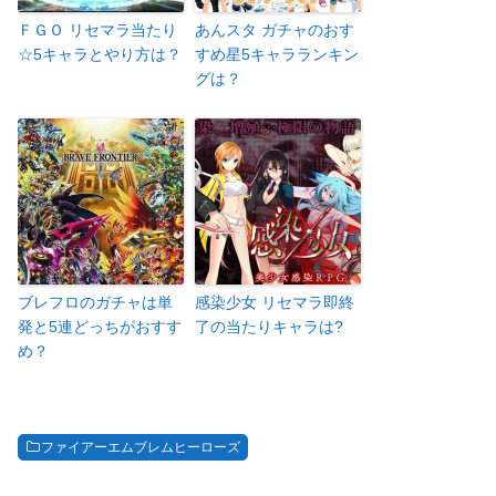
ＦＧＯ リセマラ当たり
あんスタ ガチャのおす
☆5キャラとやり方は？
すめ星5キャラランキン
グは？
ブレフロのガチャは単
感染少女 リセマラ即終
発と5連どっちがおすす
了の当たりキャラは?
め？
ファイアーエムブレムヒーローズ